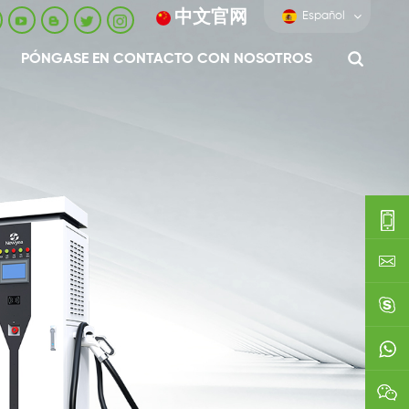
中文官网
Español
PÓNGASE EN CONTACTO CON NOSOTROS
0086-
0592-
export
688229
linda03
0086138