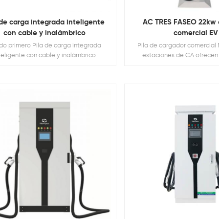
 de carga integrada inteligente
AC TRES FASEO 22kw 
con cable y inalámbrico
comercial EV
o primero Pila de carga integrada
Pila de cargador comercia
teligente con cable y inalámbrico
estaciones de CA ofrecen
confiable y de uso poseer para
trabajo, Multifamilia Reside
Depósitos. Estos Las solucione
empresas y propietarios la o
generar nuevos ingresos al
proporciona un servicio nece
conductores.