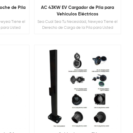
che de Pila
AC 43KW EV Cargador de Pila para
Vehículos Eléctricos
ewyea Tiene el
Sea Cual Sea Tu Necesidad, Newyea Tiene el
a para Usted
Derecho de Carga de la Pila para Usted