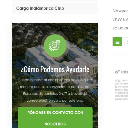
Carga Inalámbrica Chip
Newyea 
7KW EV
solucio
¿cómo Podemos Ayudarle
Puede contactar con nosotros de cualquier
manera que sea conveniente para usted.
Estamos disponibles 24/7 a través de
correo electrónico o por teléfono.
PÓNGASE EN CONTACTO CON
NOSOTROS