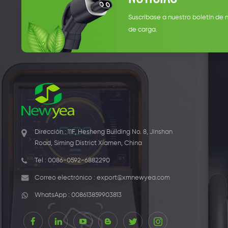
Suscríbase a nuestro boletín de 
de carga.
Dirección : 11F, Hesheng Building No. 8, Jinshan
Road, Siming District Xiamen, China
Tel :
0086-0592-6882290
Correo electrónico :
export@xmnewyea.com
WhatsApp :
008613859903813