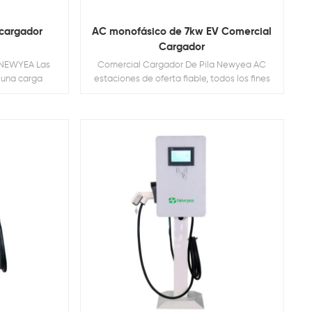
cargador
AC monofásico de 7kw EV Comercial
Cargador
l NEWYEA Las
Comercial Cargador De Pila Newyea AC
 una carga
estaciones de oferta fiable, todos los fines
 los lugares de
de de carga para los lugares de trabajo,
ncias y flota
residencias multifamiliares y de la flota de los
s ofrecen a las
depósitos. Estos soluciones ofrecen a las
portunidad de
empresas y a los propietarios la oportunidad
 tiempo que
de generar nuevos los ingresos mientras que
sario para los
la prestación de un servicio necesario para
los7