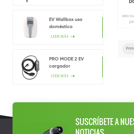
DC
sea cu
EV Wallbox uso
pi
doméstico
LEER MÁS
Prim
PRO MODE 2 EV
cargador
LEER MÁS
SUSCRÍBETE A NUE
NOTICIAS