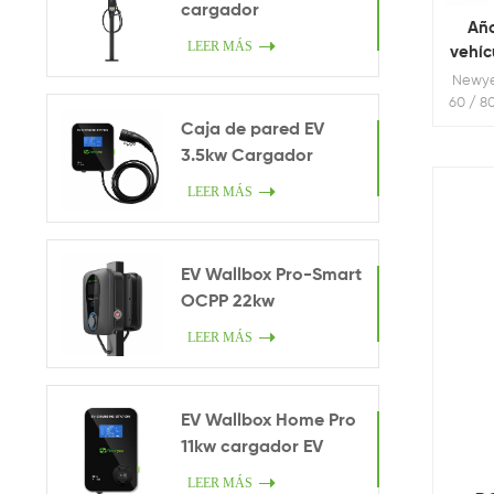
cargador
Año
LEER MÁS
vehíc
Newye
60 / 8
Caja de pared EV
3.5kw Cargador
inteligente en casa
LEER MÁS
EV Wallbox Pro-Smart
OCPP 22kw
LEER MÁS
EV Wallbox Home Pro
11kw cargador EV
LEER MÁS