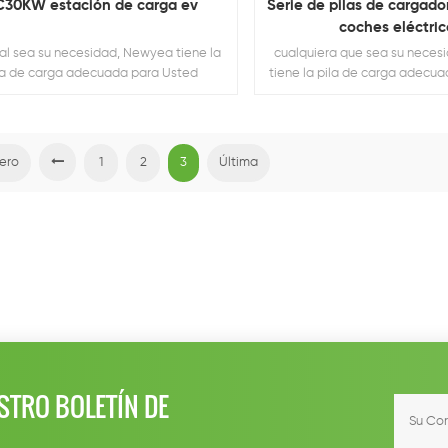
30KW estación de carga ev
Serie de pilas de cargado
coches eléctric
al sea su necesidad, Newyea tiene la
cualquiera que sea su nece
la de carga adecuada para Usted
tiene la pila de carga adecu
ero
1
2
3
Última
STRO BOLETÍN DE