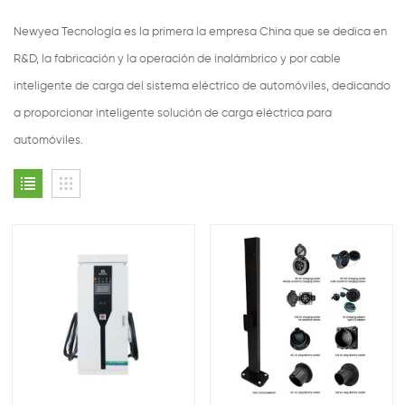
Newyea Tecnología es la primera la empresa China que se dedica en
R&D, la fabricación y la operación de inalámbrico y por cable
inteligente de carga del sistema eléctrico de automóviles, dedicando
a proporcionar inteligente solución de carga eléctrica para
automóviles.