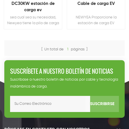
DC30KW estación de
Cable de carga EV
carga ev
sea cual sea su necesidad,
NEWYEA Proporcione la
Newyea tiene la pila de carga
estación de carga EV
adecuada para Usted
personalizada y la carga de
EV accesorio.
[ Un total de
1
páginas ]
SUSCRÍBETE A NUESTRO BOLETÍN DE NOTICIAS
Suscríbase a nuestro boletín de noticias por cable y tecnología
inalámbrica de carga.
SUSCRIBIRSE