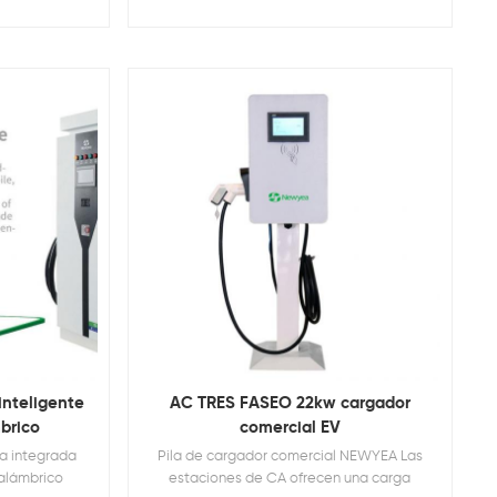
inteligente
AC TRES FASEO 22kw cargador
brico
comercial EV
a integrada
Pila de cargador comercial NEWYEA Las
nalámbrico
estaciones de CA ofrecen una carga