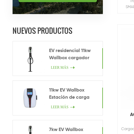
Tr
SMAR
hog
Wal
Tecnol
NUEVOS PRODUCTOS
El
soste
EV residencial 11kw
Wallbox cargador
LEER MÁS
11kw EV Wallbox
Estación de carga
LEER MÁS
A
Cargad
7kw EV Wallbox