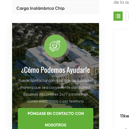
de la a
Carga Inalámbrica Chip
¿cómo Podemos Ayudarle
Puede contactar con nosotros de cualquier
manera que sea conveniente para usted.
Estamos disponibles 24/7 a través de
correo electrónico o por teléfono.
PÓNGASE EN CONTACTO CON
11kw
NOSOTROS