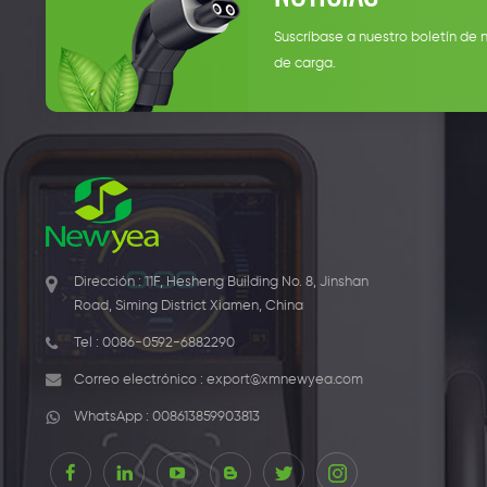
Suscríbase a nuestro boletín de 
de carga.
Dirección : 11F, Hesheng Building No. 8, Jinshan
Road, Siming District Xiamen, China
Tel :
0086-0592-6882290
Correo electrónico :
export@xmnewyea.com
WhatsApp :
008613859903813