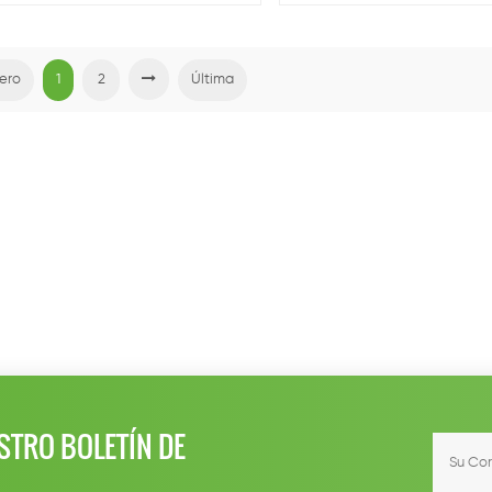
otes para el la nueva energía de la
a. Basado en la inteligente integrado
arga de la pila independientemente
igado y desarrollado por LINUX, es el
ero
1
2
Última
ro en darse cuenta fácil acceso a la
ternet de las cosas y las ciudades
inteligentes.
STRO BOLETÍN DE