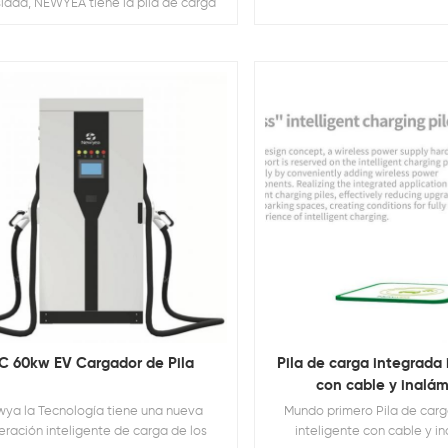
idad, NEWYEA tiene la pila de carga
correcta para usted
C 60kw EV Cargador de Pila
Pila de carga integrada 
con cable y inalám
ya la Tecnología tiene una nueva
Mundo primero Pila de carg
ración inteligente de carga de los
inteligente con cable y i