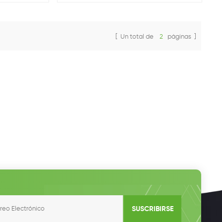
confiable y de uso poseer para los lugares de
trabajo, Multifamilia Residencias y flota
Depósitos. Estos Las soluciones ofrecen a las
empresas y propietarios la oportunidad de
[ Un total de
2
páginas ]
generar nuevos ingresos al tiempo que
proporciona un servicio necesario para los
conductores.
SUSCRIBIRSE