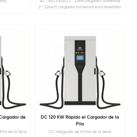
lbox
AC TRES FASEO 2 * 22kw cargador comercial
2 * 22kw El cargador comercial está diseñado
para tener 2 salidas, capaces de cargar dos
vehículos eléctricos simultáneamente. El
soporte piso El diseño con los enchufes de
carga dual aumenta la tasa de uso y ahorra
la instalación Costo.
Cargador de
DC 120 KW Rápido el Cargador de la
Pila
ila de la Serie
CC integrado de la Pila de la Serie