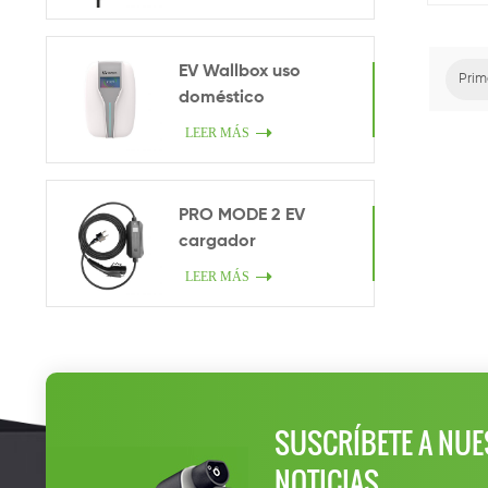
pil
ecologí
de c
invest
EV Wallbox uso
Prim
prime
doméstico
In
LEER MÁS
PRO MODE 2 EV
cargador
LEER MÁS
SUSCRÍBETE A NUE
NOTICIAS