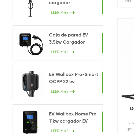
neces
cargador
LEER MÁS
Caja de pared EV
3.5kw Cargador
inteligente en casa
LEER MÁS
EV Wallbox Pro-Smart
OCPP 22kw
LEER MÁS
D
EV Wallbox Home Pro
11kw cargador EV
New
gene
LEER MÁS