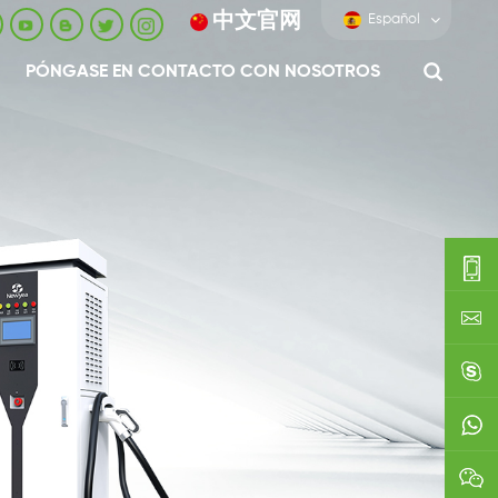
中文官网
Español
PÓNGASE EN CONTACTO CON NOSOTROS
0086-
0592-
export
688229
linda03
0086138