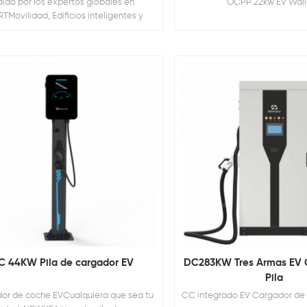
aído por los expertos globales en
OCPP 22kw EV Wal
TMovilidad, Edificios inteligentes y
ares inteligentes, The Newyea AC
lbox está construido en el NEWYEA
ogía de carga Nología liderazgo para
ectrificación segura, inteligente y
nible y informado por nuestra amplia
experiencia en e-movilidad.
C 44KW Pila de cargador EV
DC283KW Tres Armas EV 
Pila
or de coche EVCualquiera que sea tu
CC integrado EV Cargador de P