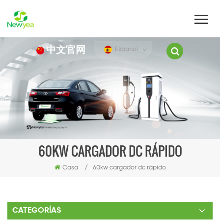
中文官网
Español
60KW CARGADOR DC RÁPIDO
Casa
/
60kw cargador dc rápido
CATEGORÍAS