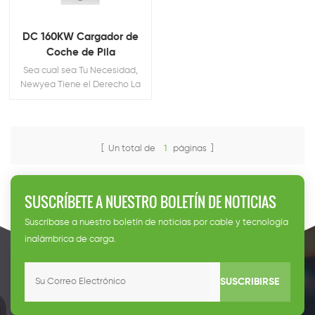
DC 160KW Cargador de
Coche de Pila
Sea cual sea Tu Necesidad,
Newyea Tiene el Derecho La
carga de la Pila para Usted
[ Un total de
1
páginas ]
SUSCRÍBETE A NUESTRO BOLETÍN DE NOTICIAS
Suscríbase a nuestro boletín de noticias por cable y tecnología
inalámbrica de carga.
SUSCRIBIRSE