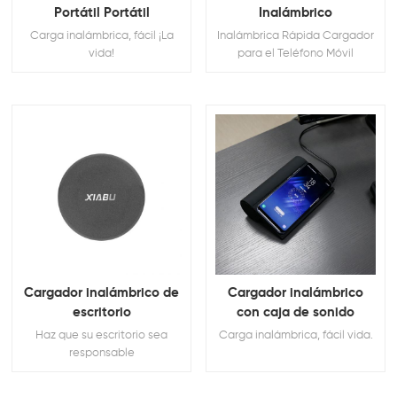
Portátil Portátil
Inalámbrico
Carga inalámbrica, fácil ¡La
Inalámbrica Rápida Cargador
vida!
para el Teléfono Móvil
Cargador inalámbrico de
Cargador inalámbrico
escritorio
con caja de sonido
Haz que su escritorio sea
Carga inalámbrica, fácil vida.
responsable