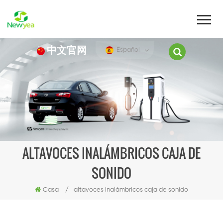
中文官网
Español
ALTAVOCES INALÁMBRICOS CAJA DE
SONIDO
Casa
/
altavoces inalámbricos caja de sonido