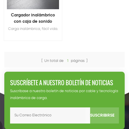
Cargador inalámbrico
con caja de sonido
Carga inalámbrica, fácil vida.
[ Un total de
1
páginas ]
SUSCRÍBETE A NUESTRO BOLETÍN DE NOTICIAS
Suscríbase a nuestro boletín de noticias por cable y tecnología
inalámbrica de carga.
SUSCRIBIRSE