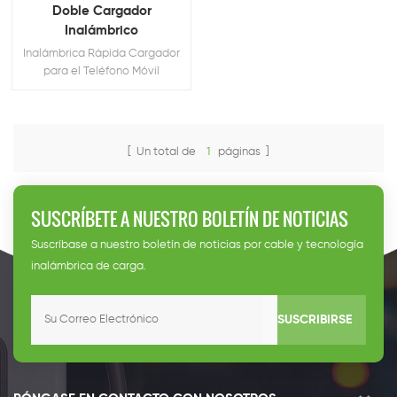
Doble Cargador
Inalámbrico
Inalámbrica Rápida Cargador
para el Teléfono Móvil
[ Un total de
1
páginas ]
SUSCRÍBETE A NUESTRO BOLETÍN DE NOTICIAS
Suscríbase a nuestro boletín de noticias por cable y tecnología
inalámbrica de carga.
SUSCRIBIRSE