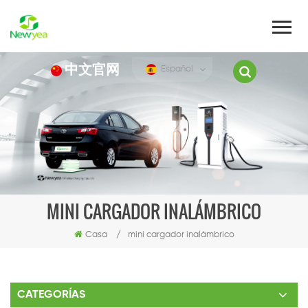
中文官网
Español
MINI CARGADOR INALÁMBRICO
Casa
/
mini cargador inalámbrico
CATEGORÍAS