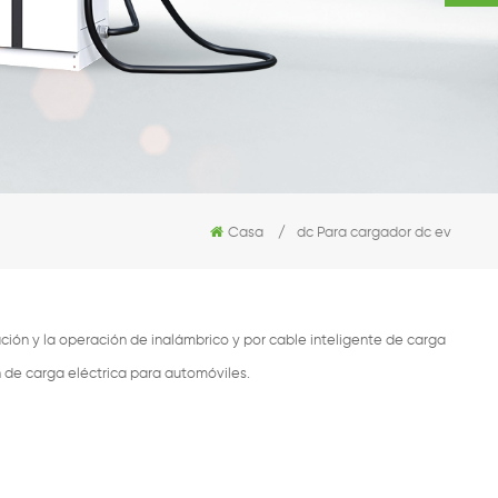
Casa
/
dc Para cargador dc ev
ión y la operación de inalámbrico y por cable inteligente de carga
n de carga eléctrica para automóviles.