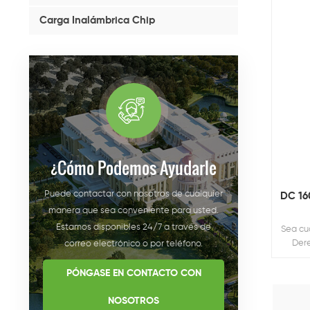
Carga Inalámbrica Chip
¿cómo Podemos Ayudarle
Puede contactar con nosotros de cualquier
DC 16
manera que sea conveniente para usted.
Estamos disponibles 24/7 a través de
Sea cu
Dere
correo electrónico o por teléfono.
PÓNGASE EN CONTACTO CON
NOSOTROS