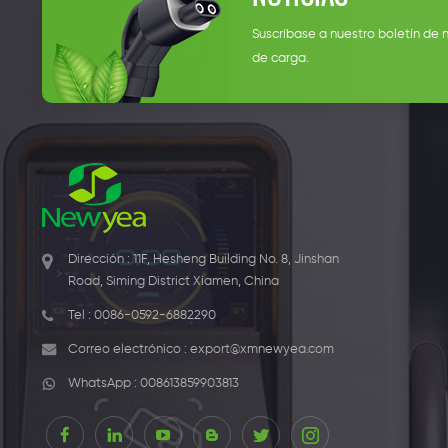
Suscríbase a nuestro boletín de 
de carga.
Dirección : 11F, Hesheng Building No. 8, Jinshan
Road, Siming District Xiamen, China
Tel :
0086-0592-6882290
Correo electrónico :
export@xmnewyea.com
WhatsApp :
008613859903813