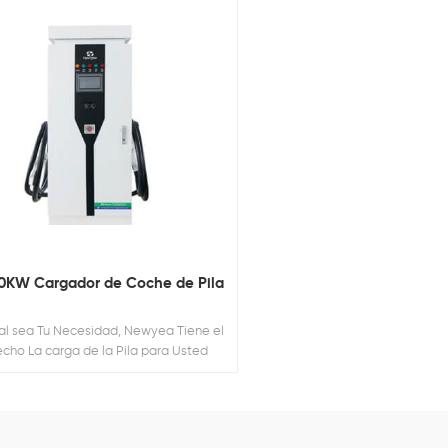
0KW Cargador de Coche de Pila
al sea Tu Necesidad, Newyea Tiene el
cho La carga de la Pila para Usted