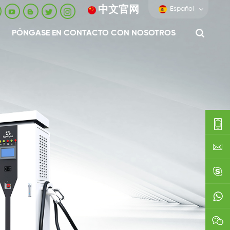
中文官网
Español
PÓNGASE EN CONTACTO CON NOSOTROS
0086-
0592-
export
688229
linda03
0086138