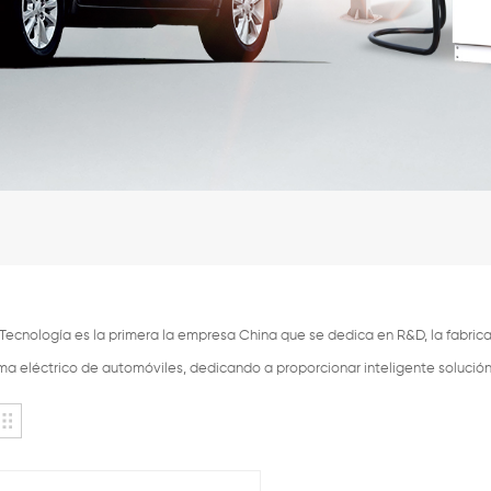
ecnología es la primera la empresa China que se dedica en R&D, la fabricac
ema eléctrico de automóviles, dedicando a proporcionar inteligente solució