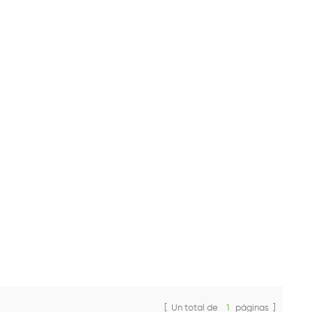
[ Un total de
1
páginas ]