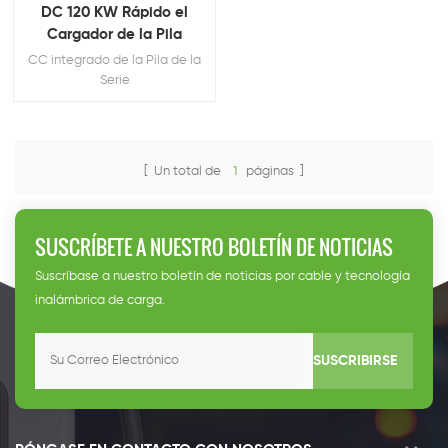
DC 120 KW Rápido el
Cargador de la Pila
CC integrado de la Pila de la
Serie
[ Un total de
1
páginas ]
SUSCRÍBETE A NUESTRO BOLETÍN DE NOTICIAS
Suscríbase a nuestro boletín de noticias por cable y tecnología
inalámbrica de carga.
SUSCRIBIRSE