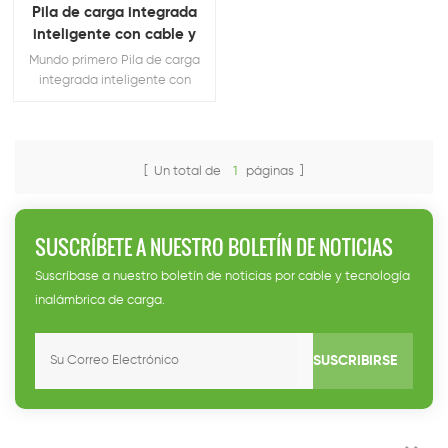
Pila de carga integrada
inteligente con cable y
inalámbrico
Mundo primero Pila de carga
integrada inteligente con
cable y inalámbrico
[ Un total de
1
páginas ]
SUSCRÍBETE A NUESTRO BOLETÍN DE NOTICIAS
Suscríbase a nuestro boletín de noticias por cable y tecnología
inalámbrica de carga.
SUSCRIBIRSE