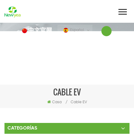
中文官网
Español
CABLE EV
Casa
/
Cable EV
CATEGORÍAS