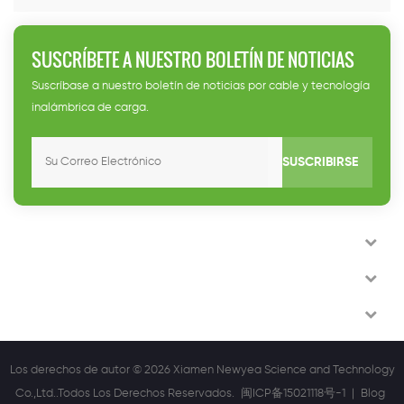
SUSCRÍBETE A NUESTRO BOLETÍN DE NOTICIAS
Suscríbase a nuestro boletín de noticias por cable y tecnología
inalámbrica de carga.
SUSCRIBIRSE
PÓNGASE EN CONTACTO CON NOSOTROS
HOT TAGS
SIGA CON NOSOTROS
Los derechos de autor © 2026 Xiamen Newyea Science and Technology
Co.,Ltd..Todos Los Derechos Reservados.
闽ICP备15021118号-1
|
Blog