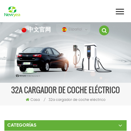
中文官网
Español
32A CARGADOR DE COCHE ELÉCTRICO
Casa
/
32a cargador de coche eléctrico
CATEGORÍAS