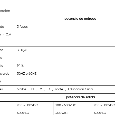
cación
potencia de entrada
 de
3 fases
a
（
C.A
 de
＞
0,98
ia
cia
94 %
cia de
50HZ o 60HZ
a
es
5 hilos
，
L1
，
L2
，
L3
，
norte
，
Educación física
potencia de salida
200 - 500VDC
200 - 500VDC
200 - 500VDC
400VAC
400VAC
400VAC