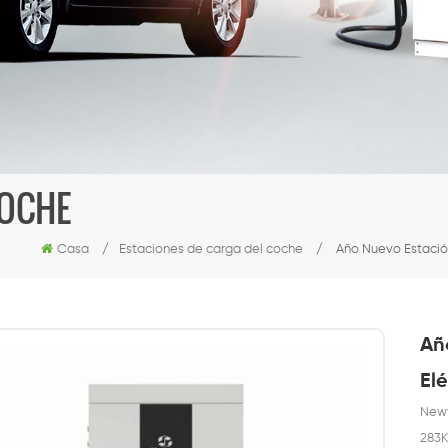
COCHE
Casa
/
Estaciones de carga del coche
/
Año Nuevo Estación
Añ
El
Newy
283K