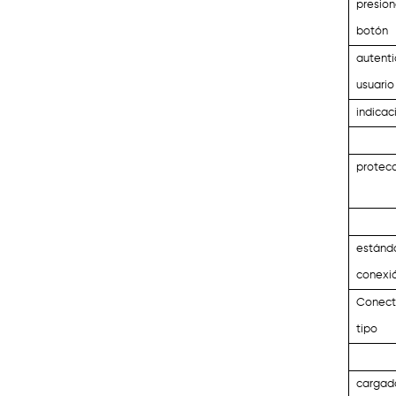
presion
botón
autent
usuario
indicac
protec
estánd
conexi
Conect
tipo
cargad