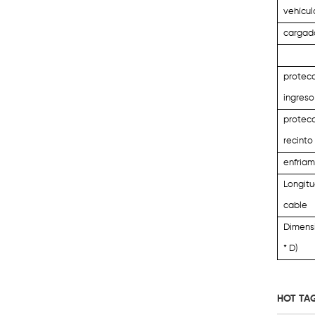
vehícul
cargad
protec
ingreso
protecc
recinto
enfriam
Longit
cable
Dimensi
* D)
HOT TA