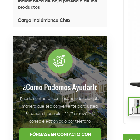
Inalámbrica de baja potencia de los
productos
Carga Inalámbrica Chip
¿cómo Podemos Ayudarle
Puede contactar con nosotros de cualquier
manera que sea conveniente para usted.
Estamos disponibles 24/7 a través de
correo electrónico o por teléfono.
PÓNGASE EN CONTACTO CON