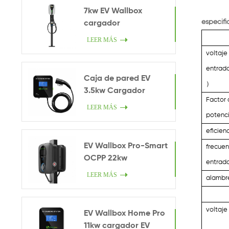
7kw EV Wallbox
especifi
cargador
LEER MÁS
voltaje
entrad
Caja de pared EV
）
3.5kw Cargador
Factor
inteligente en casa
LEER MÁS
potenc
eficien
EV Wallbox Pro-Smart
frecuen
OCPP 22kw
entrad
LEER MÁS
alambr
voltaje
EV Wallbox Home Pro
11kw cargador EV