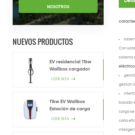
Deta
NOSOTROS
caracter
NUEVOS PRODUCTOS
sistem
Con sist
sistema 
EV residencial 11kw
eléctrico
Wallbox cargador
gesti
LEER MÁS
gestión 
inter
11kw EV Wallbox
basado e
Estación de carga
carga se
LEER MÁS
caña efi
inteligen