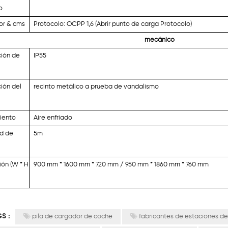
o
or & cms
Protocolo: OCPP 1,6 (Abrir punto de carga Protocolo)
mecánico
ción de
IP55
ión del
recinto metálico a prueba de vandalismo
iento
Aire enfriado
ud de
5m
ón (W * H
900 mm * 1600 mm * 720 mm / 950 mm * 1860 mm * 760 mm
GS :
pila de cargador de coche
fabricantes de estaciones de