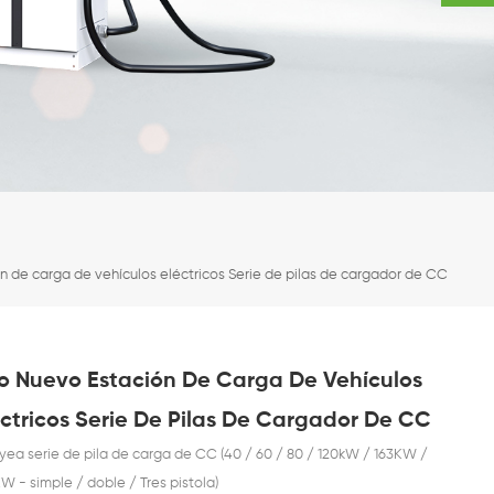
 de carga de vehículos eléctricos Serie de pilas de cargador de CC
o Nuevo Estación De Carga De Vehículos
éctricos Serie De Pilas De Cargador De CC
ea serie de pila de carga de CC (40 / 60 / 80 / 120kW / 163KW /
W - simple / doble / Tres pistola)