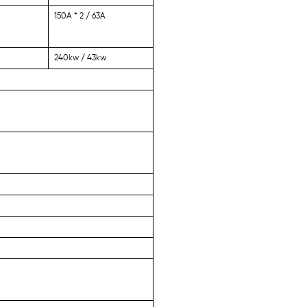
150A * 2 / 63A
240kw / 43kw