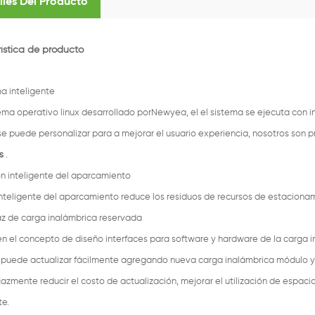
lles Del Producto
ística de producto
a inteligente
ema operativo linux desarrollado porNewyea, el el sistema se ejecuta con in
se puede personalizar para a mejorar el usuario experiencia, nosotros son p
s
.
ón inteligente del aparcamiento
inteligente del aparcamiento reduce los residuos de recursos de estaciona
faz de carga inalámbrica reservada
n el concepto de diseño interfaces para software y hardware de la carga ina
 puede actualizar fácilmente agregando nueva carga inalámbrica módulo y a
cazmente reducir el costo de actualización, mejorar el utilización de espac
te.