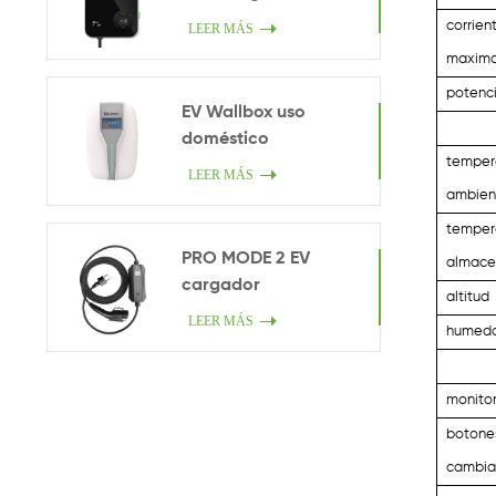
corrien
LEER MÁS
maxim
potenc
EV Wallbox uso
doméstico
temper
LEER MÁS
ambien
temper
PRO MODE 2 EV
almace
cargador
altitud
LEER MÁS
humed
monito
botone
cambia