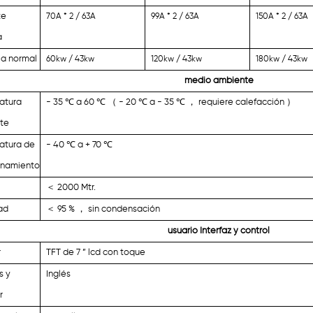
te
70A * 2 / 63A
99A * 2 / 63A
150A * 2 / 63A
a
ia normal
60kw / 43kw
120kw / 43kw
180kw / 43kw
medio ambiente
atura
- 35
℃
a 60
℃ （
- 20
℃
a - 35
℃ ，
requiere calefacción
）
te
atura de
- 40
℃
a + 70
℃
namiento
＜
2000 Mtr.
ad
＜
95 %
，
sin condensación
usuario Interfaz y control
r
TFT de 7 ” lcd con toque
s y
Inglés
r