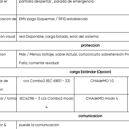
ar el
pantalla despertar
,
parada de emergencia
icacion de
EMV pago Esquemas / RFID establecido
ión visual
red Disponible, carga Estado, error del sistema
proteccion
cion
Más / Menos Voltaje, sobre Actual, cortocircuito sobretensión P
Fallo, corriente residual
carga Estándar (Opción)
ar de
ccs Combo2 (IEC 61851 - 23)
CHAdeMO 1.0
ón
or / toma
IEC62196 - 3 ccs Combo2 modo
CHAdeMO
modo 4
4
comunicación
or &
puede la comunicación