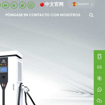
中文官网
Español
PÓNGASE EN CONTACTO CON NOSOTROS
0086-
0592-
export
688229
linda03
0086138