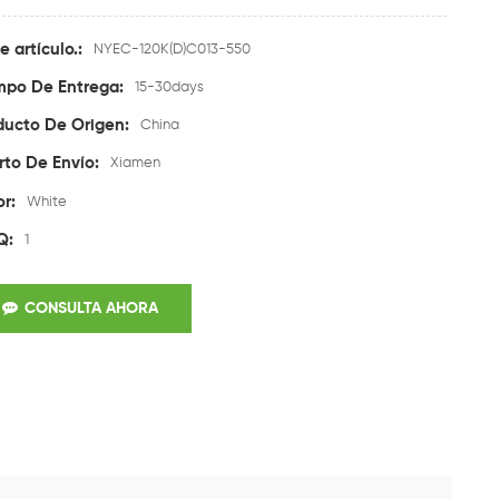
e artículo.:
NYEC-120K(D)C013-550
mpo De Entrega:
15-30days
ducto De Origen:
China
rto De Envío:
Xiamen
or:
White
Q:
1
CONSULTA AHORA