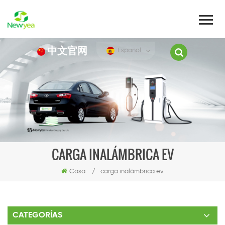
中文官网
Español
CARGA INALÁMBRICA EV
Casa
/
carga inalámbrica ev
CATEGORÍAS