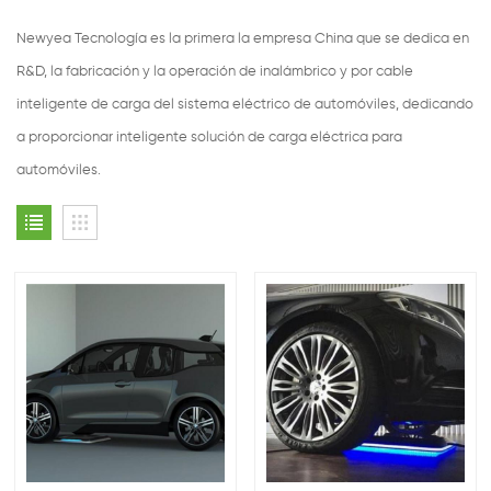
Newyea Tecnología es la primera la empresa China que se dedica en
R&D, la fabricación y la operación de inalámbrico y por cable
inteligente de carga del sistema eléctrico de automóviles, dedicando
a proporcionar inteligente solución de carga eléctrica para
automóviles.