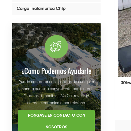
Carga Inalámbrica Chip
¿cómo Podemos Ayudarle
Puede contactar con nosotros de cualquier
30kw
manera que sea conveniente para usted.
Estamos disponibles 24/7 a través de
correo electrónico o por teléfono.
PÓNGASE EN CONTACTO CON
NOSOTROS