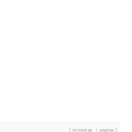
[ Un total de
1
páginas ]