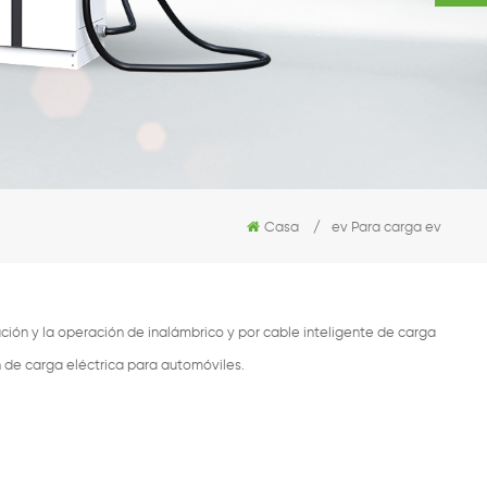
Casa
/
ev Para carga ev
ión y la operación de inalámbrico y por cable inteligente de carga
n de carga eléctrica para automóviles.