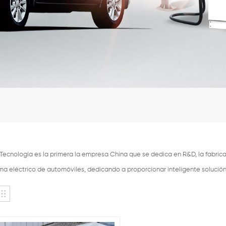
ecnología es la primera la empresa China que se dedica en R&D, la fabricac
ema eléctrico de automóviles, dedicando a proporcionar inteligente solució