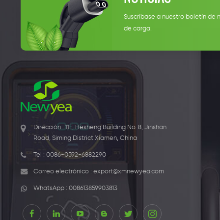
Suscríbase a nuestro boletín de 
de carga.
Dirección : 11F, Hesheng Building No. 8, Jinshan
Road, Siming District Xiamen, China
Tel :
0086-0592-6882290
Correo electrónico :
export@xmnewyea.com
WhatsApp :
008613859903813