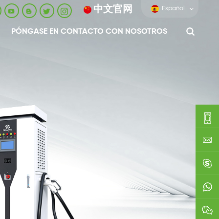
中文官网
Español
PÓNGASE EN CONTACTO CON NOSOTROS
0086-
0592-
export
688229
linda03
0086138