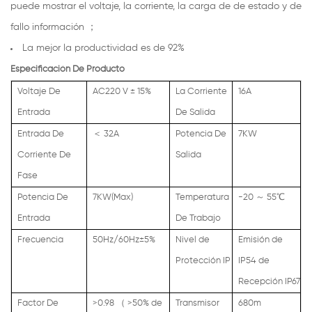
puede mostrar el voltaje, la corriente, la carga de de estado y de
fallo información ；
La mejor la productividad es de 92%
Especificación De Producto
Voltaje De
AC220 V ± 15%
La Corriente
16A
Entrada
De Salida
Entrada De
＜
32A
Potencia De
7KW
Corriente De
Salida
Fase
Potencia De
7KW(Max)
Temperatura
-20
～
55℃
Entrada
De Trabajo
Frecuencia
50Hz/60Hz±5%
Nivel de
Emisión de
Protección IP
IP54 de
Recepción IP67
Factor De
>0.98
（
>50% de
Transmisor
680m