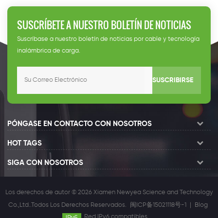
ll
200kW high
swi
power DC fast
rai
SUSCRÍBETE A NUESTRO BOLETÍN DE NOTICIAS
charge station
int
tal
CCS2 EV
ene
Suscríbase a nuestro boletín de noticias por cable y tecnología
commercial
veh
inalámbrica de carga.
charger
cha
fro
SUSCRIBIRSE
PÓNGASE EN CONTACTO CON NOSOTROS
HOT TAGS
SIGA CON NOSOTROS
Los derechos de autor © 2026 Xiamen Newyea Science and Technology
Co.,Ltd..Todos Los Derechos Reservados.
闽ICP备15021118号-1
|
Blog
Red IPv6 compatibles