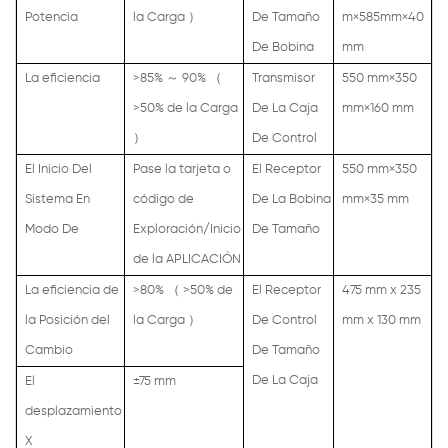
Potencia
la Carga
）
De Tamaño
m×585mm×40
De Bobina
mm
La eficiencia
>85%
～
90%
（
Transmisor
550 mm×350
>50% de la Carga
De La Caja
mm×160 mm
）
De Control
El Inicio Del
Pase la tarjeta o
El Receptor
550 mm×350
Sistema En
código de
De La Bobina
mm×35 mm
Modo De
Exploración/Inicio
De Tamaño
de la APLICACIÓN
La eficiencia de
>80%
（
>50% de
El Receptor
475 mm x 235
la Posición del
la Carga
）
De Control
mm x 130 mm
Cambio
De Tamaño
De La Caja
El
±75 mm
desplazamiento
X