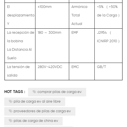
El
±100mm
Armónica
<5%
（
>50%
desplazamiento
Total
de la Carga
）
Y
Actual
La recepción de
180
～
300mm
EMF
J2954
（
la bobina
ICNIRP 2010
）
La Distancia Al
Suelo
La tensión de
280V-420VDC
EMC
GB/T
salida
HOT TAGS :
comprar pilas de carga ev
pila de carga ev al aire libre
proveedores de pilas de carga ev
pilas de carga de china ev