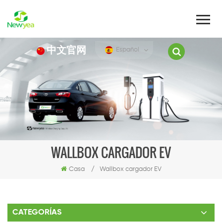
中文官网
Español
WALLBOX CARGADOR EV
Casa
/
Wallbox cargador EV
CATEGORÍAS