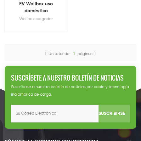
EV Wallbox uso
doméstico
Wallbox cargador
[ Un total de
1
páginas ]
SUSCRÍBETE A NUESTRO BOLETÍN DE NOTICIAS
Suscríbase a nuestro boletín de noticias por cable y tecnología
inalámbrica de carga.
SUSCRIBIRSE