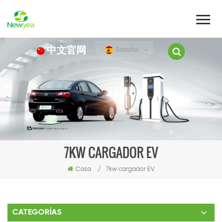
中文官网
Español
7KW CARGADOR EV
Casa
/
7kw cargador EV
CATEGORÍAS