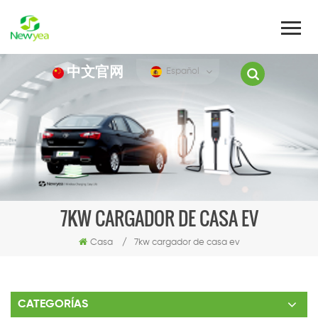
中文官网
Español
7KW CARGADOR DE CASA EV
Casa
/
7kw cargador de casa ev
CATEGORÍAS