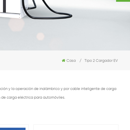
Casa
/
Tipo 2 Cargador EV
ión y la operación de inalámbrico y por cable inteligente de carga
n de carga eléctrica para automóviles.