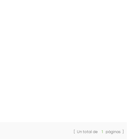
to.
[ Un total de
1
páginas ]