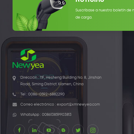
Suscríbase a nuestro boletín de 
de carga.
Dirección : 11F, Hesheng Building No. 8, Jinshan
Road, Siming District Xiamen, China
Tel :
0086-0592-6882290
Correo electrónico :
export@xmnewyea.com
WhatsApp :
008613859903813