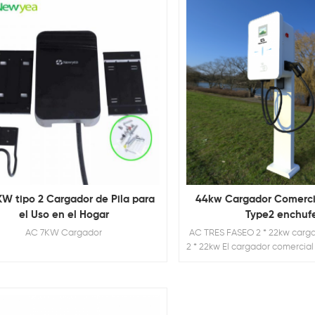
W tipo 2 Cargador de Pila para
44kw Cargador Comerci
el Uso en el Hogar
Type2 enchuf
AC 7KW Cargador
AC TRES FASEO 2 * 22kw carg
2 * 22kw El cargador comercia
para tener 2 salidas, capaces
vehículos eléctricos simult
soporte piso El diseño con l
carga dual aumenta la tasa d