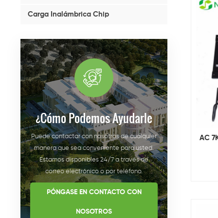
Carga Inalámbrica Chip
¿cómo Podemos Ayudarle
Puede contactar con nosotros de cualquier
AC 7K
manera que sea conveniente para usted.
Estamos disponibles 24/7 a través de
correo electrónico o por teléfono.
PÓNGASE EN CONTACTO CON
NOSOTROS