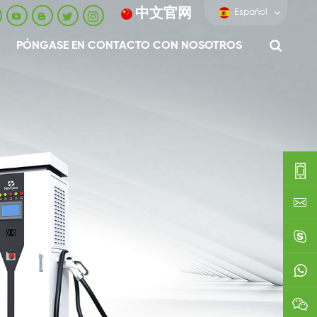
中文官网
Español
PÓNGASE EN CONTACTO CON NOSOTROS
0086-
0592-
export
688229
linda03
0086138