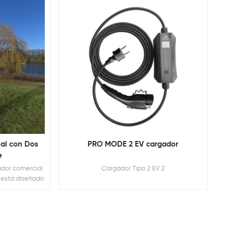
al con Dos
PRO MODE 2 EV cargador
e
ador comercial
Cargador Tipo 2 EV 2
l está diseñado
 de cargar dos
áneamente. El
os enchufes de
e uso y ahorra