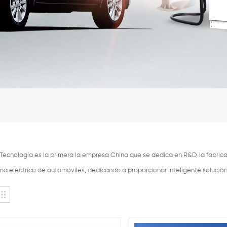
ecnología es la primera la empresa China que se dedica en R&D, la fabricac
ema eléctrico de automóviles, dedicando a proporcionar inteligente solució