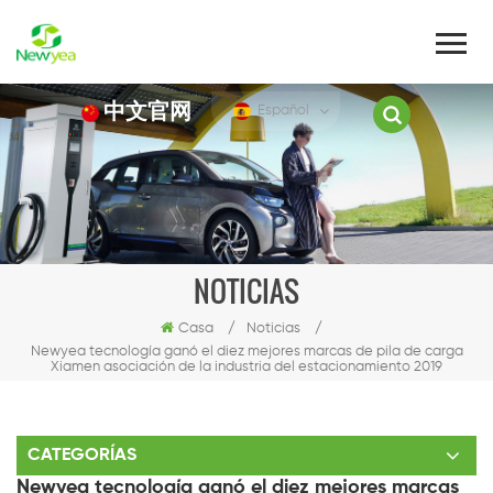
中文官网
Español
NOTICIAS
Casa
/
Noticias
/
Newyea tecnología ganó el diez mejores marcas de pila de carga
Xiamen asociación de la industria del estacionamiento 2019
CATEGORÍAS
Newyea tecnología ganó el diez mejores marcas