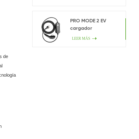
PRO MODE 2 EV
cargador
LEER MÁS
s de
al
cnología
n