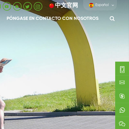
中文官网
Español
PÓNGASE EN CONTACTO CON NOSOTROS
0086-
0592-
export
688229
linda03
0086138