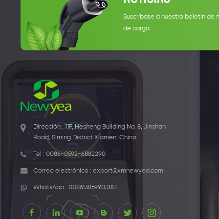
Suscríbase a nuestro boletín de 
de carga.
Dirección : 11F, Hesheng Building No. 8, Jinshan
Road, Siming District Xiamen, China
Tel :
0086-0592-6882290
Correo electrónico :
export@xmnewyea.com
WhatsApp :
008613859903813