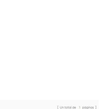
[ Un total de
1
páginas ]