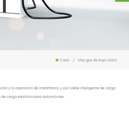
Casa
/
chip gps de bajo costo
ión y la operación de inalámbrico y por cable inteligente de carga
n de carga eléctrica para automóviles.