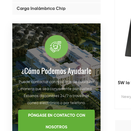
Carga Inalámbrica Chip
¿cómo Podemos Ayudarle
Puede contactar con nosotros de cualquier
5W la 
manera que sea conveniente para usted.
Estamos disponibles 24/7 a través de
Newy
correo electrónico o por teléfono.
PÓNGASE EN CONTACTO CON
NOSOTROS