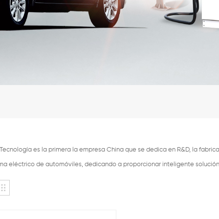
ecnología es la primera la empresa China que se dedica en R&D, la fabricac
ema eléctrico de automóviles, dedicando a proporcionar inteligente solució