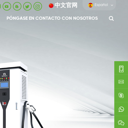
中文官网
Español
PÓNGASE EN CONTACTO CON NOSOTROS
0086-
0592-
export
688229
linda03
0086138