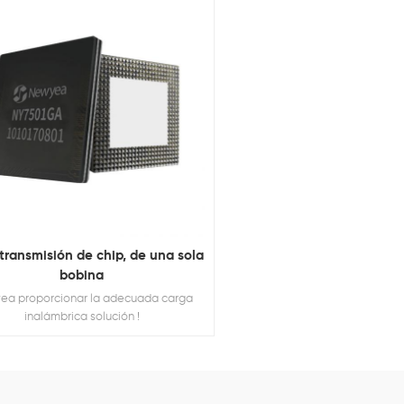
transmisión de chip, de una sola
bobina
ea proporcionar la adecuada carga
inalámbrica solución !