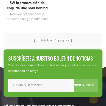
5W la transmisión de
chip, de una sola bobina
Newyea proporcionar la
adecuada carga inalámbrica
solución !
[ Un total de
1
páginas ]
SUSCRÍBETE A NUESTRO BOLETÍN DE NOTICIAS
Suscríbase a nuestro boletín de noticias por cable y tecnología
inalámbrica de carga.
SUSCRIBIRSE