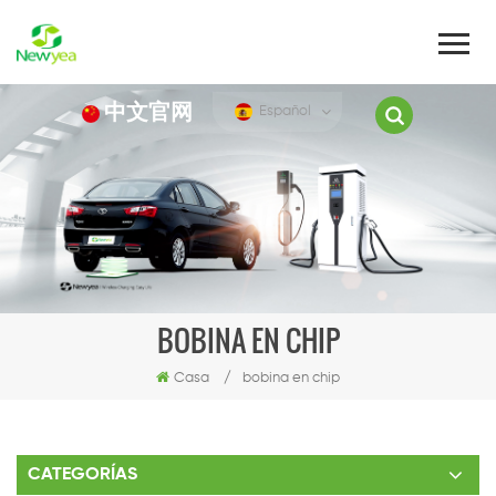
中文官网
Español
BOBINA EN CHIP
Casa
/
bobina en chip
CATEGORÍAS