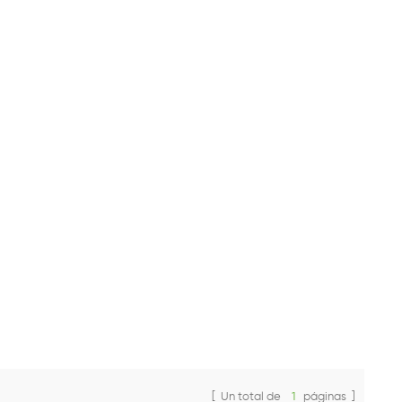
[ Un total de
1
páginas ]