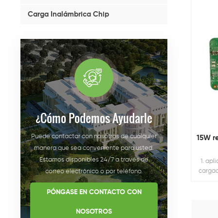
Carga Inalámbrica Chip
¿cómo Podemos Ayudarle
Puede contactar con nosotros de cualquier
15W r
manera que sea conveniente para usted.
Estamos disponibles 24/7 a través de
1. ap
cargad
correo electrónico o por teléfono.
ser a
distan
PÓNGASE EN CONTACTO CON
2. p
RoHS
NOSOTROS