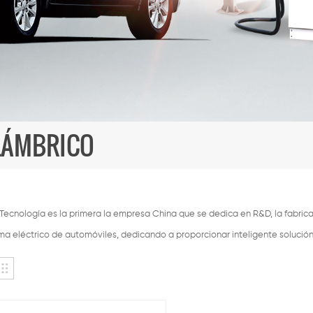
LÁMBRICO
ecnología es la primera la empresa China que se dedica en R&D, la fabricac
ema eléctrico de automóviles, dedicando a proporcionar inteligente solució