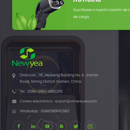
Suscríbase a nuestro boletín de 
de carga.
Dirección : 11F, Hesheng Building No. 8, Jinshan
Road, Siming District Xiamen, China
Tel :
0086-0592-6882290
Correo electrónico :
export@xmnewyea.com
WhatsApp :
008613859903813