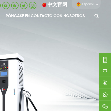
中文官网
Español
PÓNGASE EN CONTACTO CON NOSOTROS
0086-
0592-
export
688229
linda03
0086138