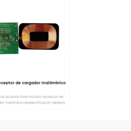
eceptor de cargador inalámbrico
licar alcance Este módulo receptor de
or inalámbricoespecificación deberá
plicado al cargador inalámbrico 15W.
cia de detección de menos que 10 mm
rotección del medio ambiente Leyes:
 3. de acuerdo con seguridad y EMC