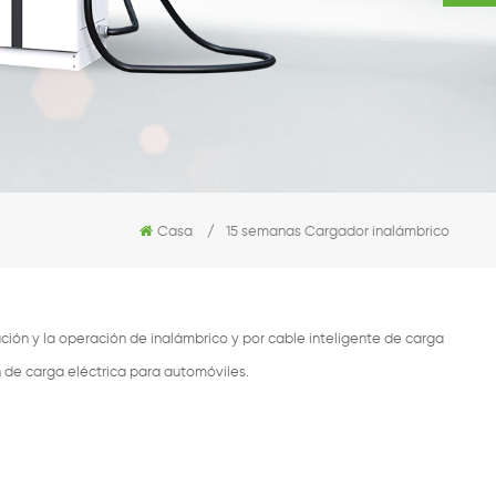
Casa
/
15 semanas Cargador inalámbrico
ión y la operación de inalámbrico y por cable inteligente de carga
n de carga eléctrica para automóviles.