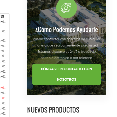
¿cómo Podemos Ayudarle
Puede contactar con nosotros de cualquier
manera que sea conveniente para usted.
Estamos disponibles 24/7 a través de
correo electrónico o por teléfono.
PÓNGASE EN CONTACTO CON
NOSOTROS
NUEVOS PRODUCTOS