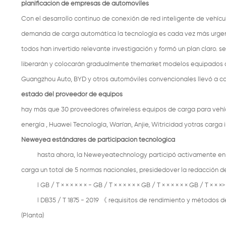
planificación de empresas de automóviles
Con el desarrollo continuo de conexión de red inteligente de vehícu
demanda de carga automática la tecnología es cada vez más urgente
todos han invertido relevante investigación y formó un plan claro. 
liberarán y colocarán gradualmente themarket modelos equipados c
Guangzhou Auto, BYD y otros automóviles convencionales llevó a ca
estado del proveedor de equipos
hay más que 30 proveedores ofwireless equipos de carga para vehíc
energía , Huawei Tecnología, Wan'an, Anjie, Witricidad yotras carga
Neweyea estándares de participación tecnológica
hasta ahora, la Neweyeatechnology participó activamente en e
carga un total de 5 normas nacionales, presidedover la redacción de
l GB / T × × × × × × - GB / T × × × × × × GB / T × × × × × × GB / T × × ×>
l
DB35 / T 1875
-
2019
《
requisitos de rendimiento y métodos d
(Planta)