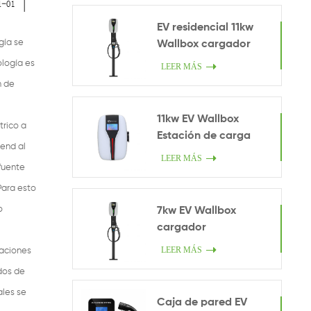
EV residencial 11kw
gía se
Wallbox cargador
ología es
LEER MÁS
n de
11kw EV Wallbox
trico a
Estación de carga
dend al
LEER MÁS
 fuente
Para esto
o
7kw EV Wallbox
cargador
LEER MÁS
caciones
odos de
ales se
Caja de pared EV