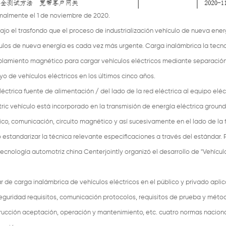
rmalmente el 1 de noviembre de 2020.
ajo el trasfondo que el proceso de industrialización vehículo de nueva ener
ulos de nueva energía es cada vez más urgente. Carga inalámbrica la tecn
coplamiento magnético para cargar vehículos eléctricos mediante separació
o de vehículos eléctricos en los últimos cinco años.
éctrica fuente de alimentación / del lado de la red eléctrica al equipo eléc
tric vehículo está incorporado en la transmisión de energía eléctrica groun
ctrico, comunicación, circuito magnético y así sucesivamente en el lado de la
 estandarizar la técnica relevante especificaciones a través del estándar. 
ecnología automotriz china Centerjointly organizó el desarrollo de "Vehícul
r de carga inalámbrica de vehículos eléctricos en el público y privado apli
, seguridad requisitos, comunicación protocolos, requisitos de prueba y mét
trucción aceptación, operación y mantenimiento, etc. cuatro normas nacion