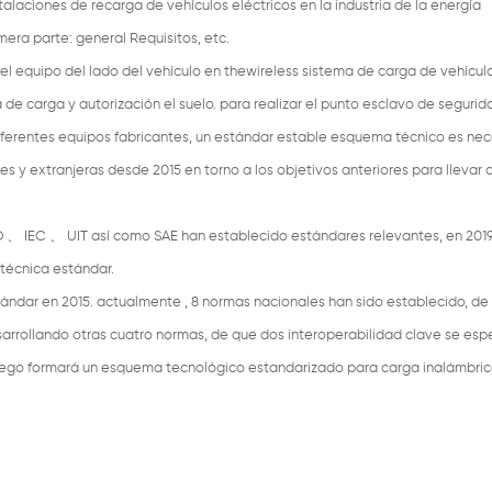
alaciones de recarga de vehículos eléctricos en la industria de la energía
era parte: general Requisitos, etc.
 y el equipo del lado del vehículo en thewireless sistema de carga de vehícul
 de carga y autorización el suelo. para realizar el punto esclavo de segurid
diferentes equipos fabricantes, un estándar estable esquema técnico es nec
s y extranjeras desde 2015 en torno a los objetivos anteriores para llevar 
SO 、
IEC
、
UIT así como SAE han establecido estándares relevantes, en 201
técnica estándar.
tándar en 2015. actualmente , 8 normas nacionales han sido establecido, de
sarrollando otras cuatro normas, de que dos interoperabilidad clave se esp
luego formará un esquema tecnológico estandarizado para carga inalámbri