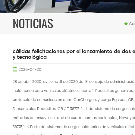
NOTICIAS
Ca
cálidas felicitaciones por el lanzamiento de dos 
y tecnológica
2020-04-20
28 de abril 2020, aviso no .8 de 2020 del El consejo de administraci
inalámbrica para vehículos eléctricos, parte 1: Requisitos generales,
protocolo de comunicación entre CarChargers y carga Equipos, GB 
3: especiales Requisitos, GB / T 38775,4
《
del sistema de carga inal
métodos de ensayo, un total de cuatro normas nacionales, Neweyea 
38775,1
《
Parte del sistema de carga inalámbrica de vehículos eléctr