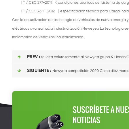
l
T / CEC 277-2019
《
condiciones técnicas del sistema de carg
l
T / CECS 611
-
2019
《
especificación técnica para Carga inalá
Con la actualización de tecnología de vehículos de nueva energía y 
eléctricos avanza hacia industrialización.Neweyea La tecnología s
inalámbrica de vehículos industrialización.
PREV :
felicita calurosamente al Newyea grupo & Henan C
SIGUIENTE :
Newyea competición 2020 China diez marcas
SUSCRÍBETE A NUE
NOTICIAS