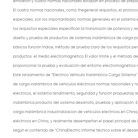
emitieron y cuatro normas nacionales estaban en proceso de prepa
El cuatro normas nacionales, como thegeneral requisitos, el protoco
especiales, son los importantbasic normas generales en el sistema es
los requisitos especiales especifican la transmisión de potencia y r
diseño y prueba de productos de sistemas inalámbricos de carga para
básicos función índice, método de prueba claro de los requisitos pe
productos. el medio electromagnético El valor límite y el método de
proporcionar la prueba y evaluación del entorno electromagnético
Este lanzamiento de "Eléctrico Vehículo Inalámbrico Carga Sistema" 
de carga inalámbrica de vehículos eléctricos normas nacionales y n
eléctricos, el sistema rendimiento, seguridad y función propuestas 
inalámbrica producto del sistema desarrollo, pruebas y aplicación. E
carga inalámbrica industrializacion de vehiculos electricos en Chin
eléctricos en China, y realmente desempeñan el papel principal de 
según el contenido de "ChinaElectric informe técnico sobre el desarro