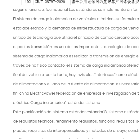
según el anuncio, fournational Los estándares se implementarán fo
El sistema de carga inalámbrica de vehículos eléctricos se formula b
está acelerando y la demanda de infraestructura de carga de vehíc
un tipo de tecnología que utiliza el principio de campo cercano a
espacios transmisión. es una de las importantes tecnologías de apoy
sistema de carga inalámbrica es realizar la transmisión de energía el
través de no físico contacto. el sistema de carga inalámbrica ofelec
final del vehículo. por lo tanto, hay invisibles "interfaces" como elé
de alimentación y el lado de la fuente de alimentación. es necesario
fin, china ElectricPower federación de empresas e investigación de t
eléctrico Carga inalámbrica" ​​ estándar sistema.
Este planificación del sistema estándar estándar18, sistema estánda
de requisitos técnicos, rendimiento requisitos, funcional requisitos
prueba, requisitos de interoperabilidad y métodos de ensayo, cons