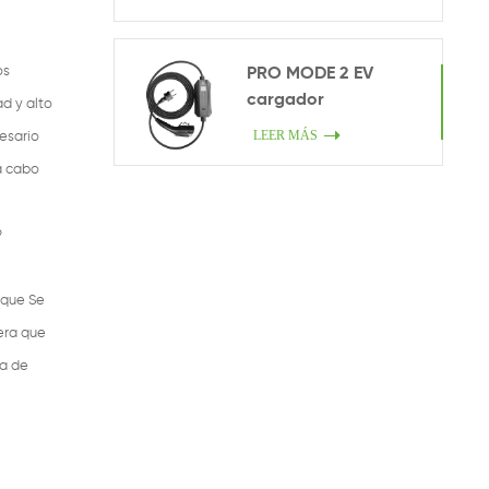
os
PRO MODE 2 EV
cargador
ad y alto
LEER MÁS
esario
a cabo
9
 que Se
era que
ca de