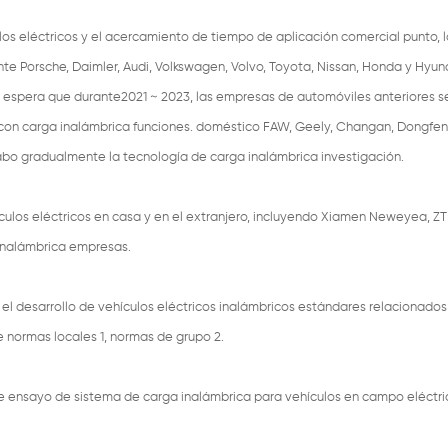
los eléctricos y el acercamiento de tiempo de aplicación comercial punto, l
 Porsche, Daimler, Audi, Volkswagen, Volvo, Toyota, Nissan, Honda y Hyun
se espera que durante2021 ~ 2023, las empresas de automóviles anteriores s
on carga inalámbrica funciones. doméstico FAW, Geely, Changan, Dongfen
bo gradualmente la tecnología de carga inalámbrica investigación.
ulos eléctricos en casa y en el extranjero, incluyendo Xiamen Neweyea, Z
 inalámbrica empresas.
l desarrollo de vehículos eléctricos inalámbricos estándares relacionados
 normas locales 1, normas de grupo 2.
e ensayo de sistema de carga inalámbrica para vehículos en campo eléctri