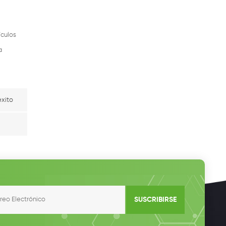
ículos
a
éxito
SUSCRIBIRSE