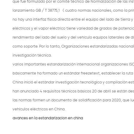
que fue formulado por el comité técnico de Normalización de las inst
lanzamiento GB / T 38775,1 《
cuatro normas nacionales, como la prim
no hay una interfaz física directa entre el equipo del lado de tierra
eléctricos y el vapor eléctrico tiene variedad de grados de potencia
rendimiento del lado del suelo y del vehículo equipos laterales de 
como soporte. Por lo tanto, Organizaciones estandarizadas nacionale
investigación técnica.
varios importantes estandarización internacional organizaciones I
básicamente ha formado un estándar freezetext, establecer la ruta 
China inició el estándar investigación tecnológica y compilación es
han anunciado 4 requisitos técnicos básicos 20 de abril se están de
las normas formen un documento de solidificación para 2020, que 
vehículos eléctricos en China.
avances en la estandarización en china