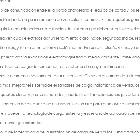
ración.
lo de comunicación entre el a bordo chargerand el equipo de carga y los re
tándar de carga inalámbrica de vehículos eléctricos. El los requisitos gene
equisitos relacionados con la función del sistema que deben seguirse en el 
 vehículos eléctricos dar un rendimiento claro índice, seguridad índice, re
rtinentes, y forma orientación y acción normativa para el diseño y ensayo d
 prueba dan la exposición electromagnética al medio ambiente. límite valor
 método de carga de componentes y sistema de carga inalámbrica.
serie de normas nacionales llenar el vacío en China en el campo de la tecn
ormas, mejorar el sistema de estándares de carga inalámbrica de vehículos
requisitos claros y pruebas métodos, puede soportar aplicaciones privadas 
l liberación de esto serie de estándares es un hito para promover el desarro
a, enriquecer la tecnología de carga sistema y escenario de aplicación de v
la tecnología estándar.
llo de la tecnología de la instalación de carga de vehículos II: Inalámbrico 