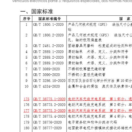
vehículos eléctricos parte 3: requisitos especiales, dos normas naci