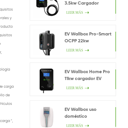
3.5kw Cargador
quisitos
inteligente en casa
LEER MÁS
rales y
producto
EV Wallbox Pro-Smart
quisitos
OCPP 22kw
e
LEER MÁS
,
ología
EV Wallbox Home Pro
11kw cargador EV
de carga
LEER MÁS
llo de
ehículos
EV Wallbox uso
doméstico
carga ",
LEER MÁS