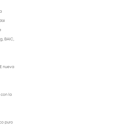
a
dai
e
g, BAIC,
TE nueva
 con la
co puro