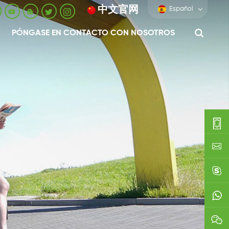
中文官网
Español
PÓNGASE EN CONTACTO CON NOSOTROS
0086-
0592-
export
688229
linda03
0086138