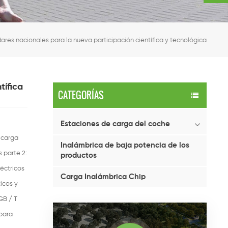
dares nacionales para la nueva participación científica y tecnológica
tífica
CATEGORÍAS
Estaciones de carga del coche
 carga
Inalámbrica de baja potencia de los
 parte 2:
productos
léctricos
Carga Inalámbrica Chip
icos y
GB / T
para