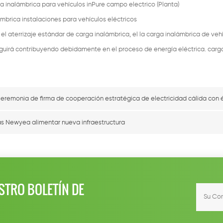
a inalámbrica para vehículos inPure campo electrico (Planta)
mbrica instalaciones para vehículos eléctricos
el aterrizaje estándar de carga inalámbrica, el la carga inalámbrica de veh
eguirá contribuyendo debidamente en el proceso de energía eléctrica. carg
eremonia de firma de cooperación estratégica de electricidad cálida con 
 Newyea alimentar nueva infraestructura
STRO BOLETÍN DE