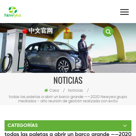
中文官网
Español
NOTICIAS
Casa
/
Noticias
/
todas las paletas a abrir un barco grande ——2020 Newyea grupo
mediados - año reunión de gestión realizada con éxito
CATEGORÍAS
todas las paletas a abrir un barco grande ——2020