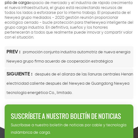
pila de carga
espacio de mercado y el industria de rápido crecimiento
el nueva infraestructura, el grupo está recolectando recursos de
todos los lados a esforzarse por lo interno trabajo. El propuesta de el
Newyea grupo mediados - 2020 gestión reunión proporcionar
ecológico cerrado - bucle protección para theNewyea inteligente del
grupo carga industria. En definitiva, sueños y los honores
pertenecerán a todos que realmente puede innovar y compartir valor
con el situación.
PREV :
promoción conjunta industria automotriz de nueva energia
Newyea grupo firma acuerdo de cooperación estratégica
SIGUIENTE :
después de el alianza de las llanuras centrales Henan
electricidad caliente después del Newyea de Guangdong Newyea
tecnología energética Co., limitado.
SUSCRÍBETE A NUESTRO BOLETÍN DE NOTICIAS
Suscríbase a nuestro boletín de noticias por cable y tecnología
inalámbrica de carga.