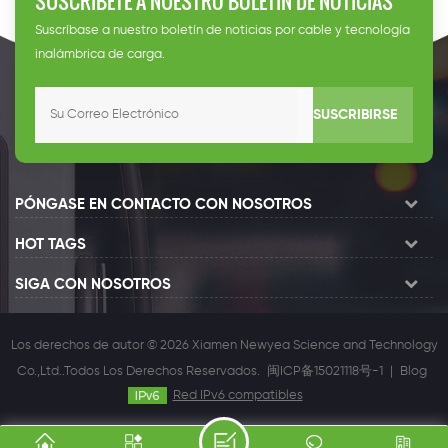
SUSCRÍBETE A NUESTRO BOLETÍN DE NOTICIAS
Suscríbase a nuestro boletín de noticias por cable y tecnología
inalámbrica de carga.
SUSCRIBIRSE
PÓNGASE EN CONTACTO CON NOSOTROS
HOT TAGS
SIGA CON NOSOTROS
Los derechos de autor © 2026 Xiamen Newyea Science and Technology
Co.,Ltd..Todos Los Derechos Reservados.
闽ICP备15021118号-1
|
Blog
Red IPv6 compatibles